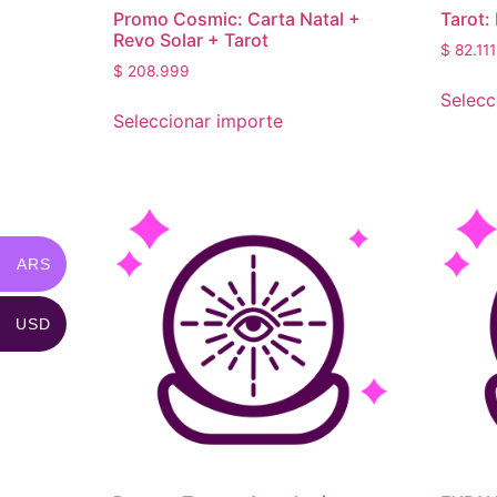
Promo Cosmic: Carta Natal +
Tarot:
Revo Solar + Tarot
$
82.111
$
208.999
Selecc
Seleccionar importe
ARS
USD