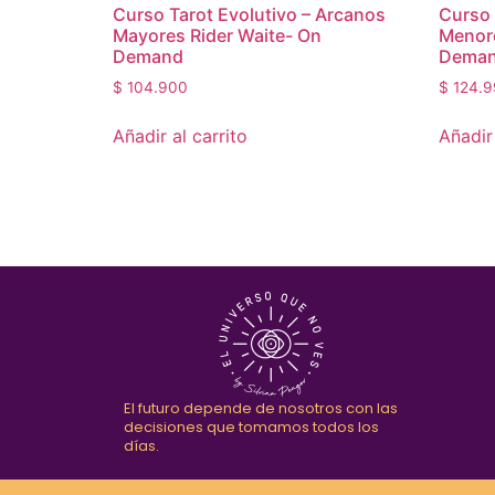
Curso Tarot Evolutivo – Arcanos
Curso 
Mayores Rider Waite- On
Menore
Demand
Dema
$
104.900
$
124.9
Añadir al carrito
Añadir 
El futuro depende de nosotros con las
decisiones que tomamos todos los
días.