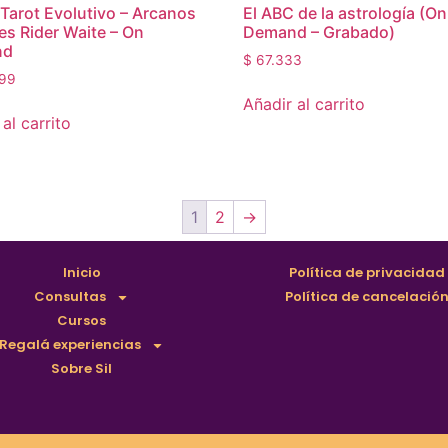
Tarot Evolutivo – Arcanos
El ABC de la astrología (On
s Rider Waite – On
Demand – Grabado)
nd
$
67.333
99
Añadir al carrito
al carrito
1
2
→
Inicio
Política de privacidad
Consultas
Política de cancelació
Cursos
Regalá experiencias
Sobre Sil