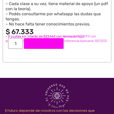
– Cada clase a su vez, tiene material de apoyo (un pdf
con la teoria).
– Podés consultarme por whatsapp las dudas que
tengas.
– No hace falta tener conocimientos previos.
$
67.333
- 3 cuotas sin interés de $22444 con tarjeta de DÉBITO con
- 3 cuotas sin interés de $22444 con Mercado Pago
- 15% de descuento abonando con transferencia bancaria: $57233
GoCuotas
Añadir al carrito
El futuro depende de nosotros con las decisiones que