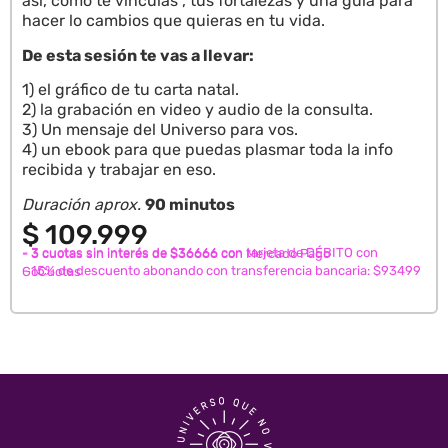
así, cómo te vinculás , tus fortalezas y una guía para
hacer lo cambios que quieras en tu vida.
De esta sesión te vas a llevar:
1) el gráfico de tu carta natal.
2) la grabación en video y audio de la consulta.
3) Un mensaje del Universo para vos.
4) un ebook para que puedas plasmar toda la info
recibida y trabajar en eso.
Duración aprox.
90 minutos
$
109.999
- 3 cuotas sin interés de $36666 con tarjeta de DÉBITO con
- 3 cuotas sin interés de $36666 con Mercado Pago
- 15% de descuento abonando con transferencia bancaria: $93499
GoCuotas