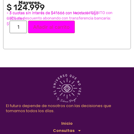
Mayores.
$
124.999
- 3 cuotas sin interés de $41666 con tarjeta de DÉBITO con
- 3 cuotas sin interés de $41666 con Mercado Pago
- 15% de descuento abonando con transferencia bancaria:
GoCuotas
$106249
Añadir al carrito
El futuro depende de nosotros con las decisiones que
tomamos todos los días.
Inicio
Consultas