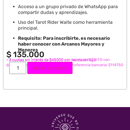
Acceso a un grupo privado de WhatsApp para
compartir dudas y aprendizajes.
Uso del Tarot Rider Waite como herramienta
principal.
Requisito:
Para inscribirte, es necesario
haber conocer con Arcanos Mayores y
Menores
$
135.000
- 3 cuotas sin interés de $45000 con tarjeta de DÉBITO con
- 3 cuotas sin interés de $45000 con Mercado Pago
- 15% de descuento abonando con transferencia bancaria: $114750
GoCuotas
Añadir al carrito