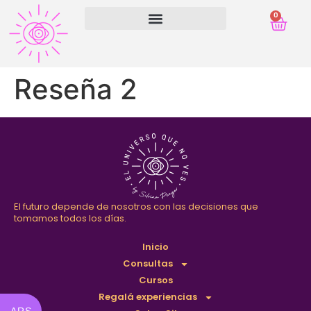
0
Reseña 2
El futuro depende de nosotros con las decisiones que
tomamos todos los días.
Inicio
Consultas
Cursos
Regalá experiencias