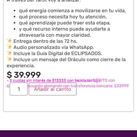
qué energía comienza a movilizarse en tu vida,
qué proceso necesita hoy tu atención,
qué aprendizaje puede traer esta etapa,
y qué recurso interno puede ayudarte a
atravesarla con mayor claridad.
Entrega dentro de las 72 hs.
Audio personalizado vía WhatsApp.
Incluye la Guía Digital de ECLIPSADOS.
Incluye un mensaje del Oráculo como cierre de la
experiencia.
$
39.999
- 3 cuotas sin interés de $13333 con tarjeta de DÉBITO con
- 3 cuotas sin interés de $13333 con Mercado Pago
- 15% de descuento abonando con transferencia bancaria: $33999
GoCuotas
Añadir al carrito